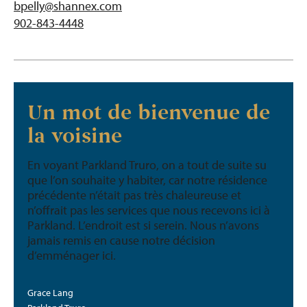
bpelly@shannex.com
902-843-4448
Un mot de bienvenue de
la voisine
En voyant Parkland Truro, on a tout de suite su
que l’on souhaite y habiter, car notre résidence
précédente n’était pas très chaleureuse et
n’offrait pas les services que nous recevons ici à
Parkland. L’endroit est si serein. Nous n’avons
jamais remis en cause notre décision
d’emménager ici.
Grace Lang