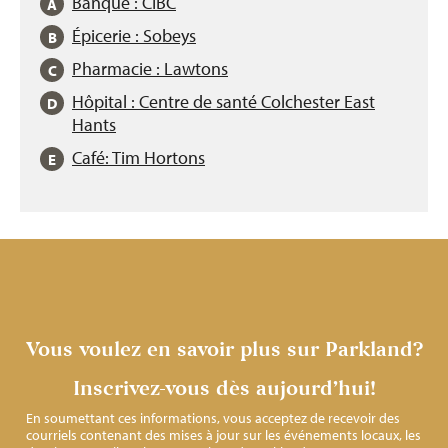
Banque : CIBC
Épicerie : Sobeys
Pharmacie : Lawtons
Hôpital : Centre de santé Colchester East
Hants
Café: Tim Hortons
Vous voulez en savoir plus sur Parkland?
Inscrivez-vous dès aujourd’hui!
En soumettant ces informations, vous acceptez de recevoir des
courriels contenant des mises à jour sur les événements locaux, les