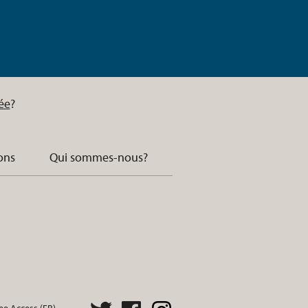
ée
?
ons
Qui sommes-nous?