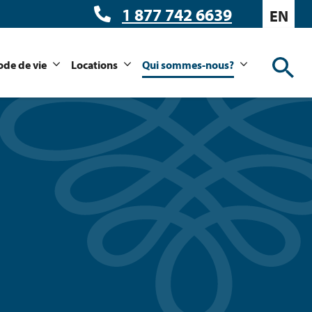
1 877 742 6639
EN
de de vie
Locations
Qui sommes-nous?