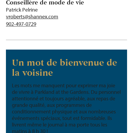
Conseillère de mode de vie
Patrick Pelrine
vroberts@shannex.com
902-497-0729
Un mot de bienvenue de
la voisine
Les mots me manquent pour exprimer ma joie
de vivre à Parkland at the Gardens. Du personnel
attentionné et toujours agréable, aux repas de
grande qualité, aux programmes de
conditionnement physique et aux nombreuses
événements spéciaux, tout est formidable. Ils
livrent même le journal à ma porte tous les
matins à 8 h 30 !