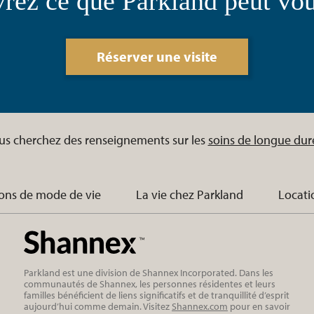
rez ce que Parkland peut vous
Réserver une visite
us cherchez des renseignements sur les
soins de longue dur
ons de mode de vie
La vie chez Parkland
Locati
Parkland est une division de Shannex Incorporated. Dans les
communautés de Shannex, les personnes résidentes et leurs
familles bénéficient de liens significatifs et de tranquillité d’esprit
aujourd’hui comme demain. Visitez
Shannex.com
pour en savoir