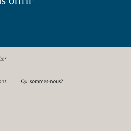
 offrir
ée
?
ons
Qui sommes-nous?