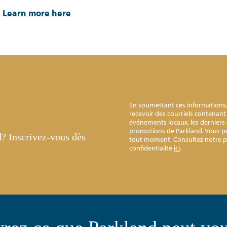
–
Learn more here
En soumettant ces informations
recevoir des courriels contenant 
événements locaux, les derniers c
promotions de Parkland. Vous 
d?
Inscrivez-vous dès
tout moment. Consultez notre po
confidentialité
ici
.