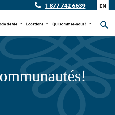
1 877 742 6639
EN
de de vie
Locations
Qui sommes-nous?
 communautés!