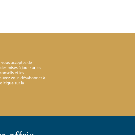
, vous acceptez de
des mises à jour sur les
onseils et les
pouvez vous désabonner à
litique sur la