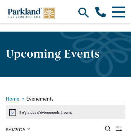
Upcoming Events
Home
Évènements
Évènements
Il n’y a pas d’évènements à venir.
Notice
Reche
Recherche
8/9/2026